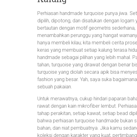
Perhiasan handmade turquoise punya jiwa. Se
dipilih, dipotong, dan disatukan dengan loga
bertautan dengan motif geometris sederhana, me
menambahkan perunggu yang hangat warnanya. Ke
hanya membeli kilau; kita membeli cerita proses 
keras yang membuat setiap kalung terasa hidup
handmade sebagai pilihan yang lebih mahal. Padah
tahan, turquoise yang dirawat dengan benar bis
turquoise yang diolah secara apik bisa meny
fashion yang besar. Yah, saya suka bagaiman
sebuah pakaian.
Untuk merawatnya, cukup hindari paparan bahan 
rawat dengan kain mikrofiber lembut. Perhias
tahap perakitan, setiap kawat, setiap bead dip
bahwa perhiasan turquoise handmade bukan se
bahan, dan niat pembuatnya. Jika kamu sedan
koleksi dengan karakter yang kuat, pertimban