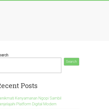
earch
Search
Recent Posts
enikmati Kenyamanan Ngopi Sambil
enjelajahi Platform Digital Modern