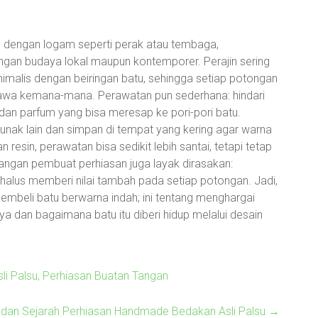
n dengan logam seperti perak atau tembaga,
gan budaya lokal maupun kontemporer. Perajin sering
malis dengan beiringan batu, sehingga setiap potongan
dibawa kemana-mana. Perawatan pun sederhana: hindari
 dan parfum yang bisa meresap ke pori-pori batu.
 lunak lain dan simpan di tempat yang kering agar warna
 resin, perawatan bisa sedikit lebih santai, tetapi tetap
 tangan pembuat perhiasan juga layak dirasakan:
ng halus memberi nilai tambah pada setiap potongan. Jadi,
mbeli batu berwarna indah; ini tentang menghargai
ya dan bagaimana batu itu diberi hidup melalui desain
sli Palsu, Perhiasan Buatan Tangan
i dan Sejarah Perhiasan Handmade Bedakan Asli Palsu
→