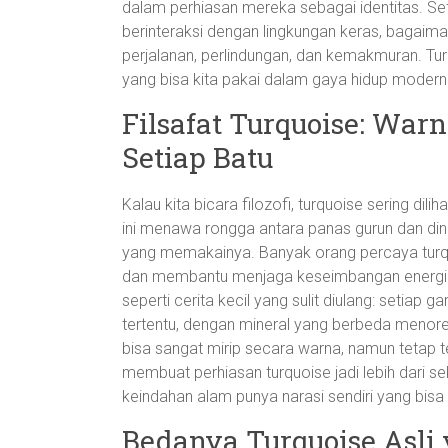
dalam perhiasan mereka sebagai identitas. S
berinteraksi dengan lingkungan keras, bagaim
perjalanan, perlindungan, dan kemakmuran. Tu
yang bisa kita pakai dalam gaya hidup modern
Filsafat Turquoise: Warn
Setiap Batu
Kalau kita bicara filozofi, turquoise sering di
ini menawa rongga antara panas gurun dan di
yang memakainya. Banyak orang percaya turq
dan membantu menjaga keseimbangan energi. 
seperti cerita kecil yang sulit diulang: setiap ga
tertentu, dengan mineral yang berbeda menore
bisa sangat mirip secara warna, namun tetap ter
membuat perhiasan turquoise jadi lebih dari s
keindahan alam punya narasi sendiri yang bisa 
Bedanya Turquoise Asli 