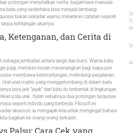
etiap potongan menyiratkan cerita: bagaimana manusia
ana batu yang sederhana bisa menjadi lambang
O
rquoise bukan sekadar warna, melainkan catatan sejarah
Tr
 tanpa kehilangan akarnya.
N
a, Ketenganan, dan Cerita di
Sl
lihat sebagai jembatan antara langit dan bumi. Warna batu
s
ngin pagi, memberi kesan menenangkan bagi siapa pun
uoise membawa keberuntungan, melindungi perjalanan,
Urat-urat matrix yang menggelombang di dalam batu
risnya bisa jadi “jejak” dari batu itu terbentuk di lingkungan
hkan pola unik. Itulah sebabnya dua potongan turquoise
asa seperti individu yang berbeda. Filosofi ini
ekadar aksesori; ia mengajak kita untuk mengingat bahwa
kita bagikan ke orang-orang terkasih.
vs Palsu: Cara Cek yang