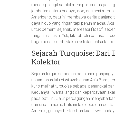
menatap langit sambil menapak di atas pasir g
jembatan antara budaya, doa, dan seni membuat
Americano, batu ini membawa cerita panjang t
gaya hidup yang ringan tapi penuh makna. Ak
untuk berhenti sejenak, meresapi filosofi sede
tangan manusia. Yuk, kita obrolin bahasa tur
bagaimana membedakan asli dari palsu tanpa bik
Sejarah Turquoise: Dari
Kolektor
Sejarah turquoise adalah perjalanan panjang y
ribuan tahun lalu di wilayah gurun Asia Barat, 
kuno melihat turquoise sebagai penangkal bah
Keduanya—warna langit dan kepercayaan aka
pada batu ini. Jalur perdagangan menyebarkan
dan di sana nama batu ini tak lepas dari cerita 
Amerika, gurunya bertambah kuat lewat buday