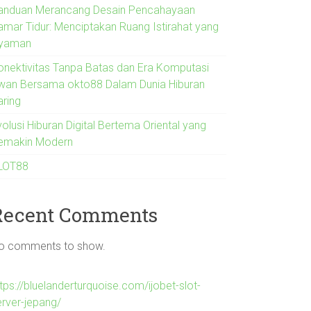
anduan Merancang Desain Pencahayaan
amar Tidur: Menciptakan Ruang Istirahat yang
yaman
onektivitas Tanpa Batas dan Era Komputasi
wan Bersama okto88 Dalam Dunia Hiburan
aring
olusi Hiburan Digital Bertema Oriental yang
emakin Modern
LOT88
Recent Comments
o comments to show.
tps://bluelanderturquoise.com/ijobet-slot-
erver-jepang/