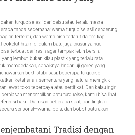
akan turquoise asli dari palsu atau terlalu mesra
berapa tanda sederhana: warna turquoise asli cenderung
bagian tertentu, dan warna bisa terlarut dalam tiap
t cokelat-hitam di dalam batu juga biasanya hadir
sa terbuat dari resin agar tampak lebih bersih.
 yang lembut, bukan kilau plastik yang terlalu rata.
untuk membedakan, sebaiknya hindari uji gores yang
menawarkan bukti stabilisasi: beberapa turquoise
katkan ketahanan, sementara yang natural meringkik
an lewat toko tepercaya atau sertifikat. Dan kalau ingin
perhiasan menampilkan batu turquoise, kamu bisa lihat
eferensi baku. Diamkan beberapa saat, bandingkan
secara sensorial—warna, pola, dan bobot batu akan
enjembatani Tradisi dengan