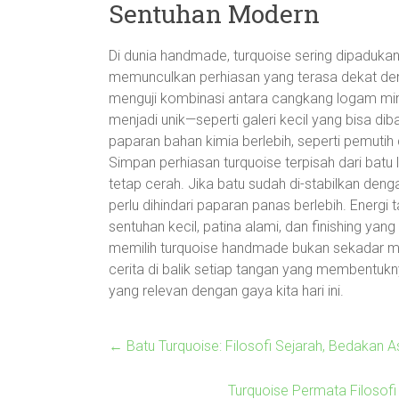
Sentuhan Modern
Di dunia handmade, turquoise sering dipaduka
memunculkan perhiasan yang terasa dekat den
menguji kombinasi antara cangkang logam mini
menjadi unik—seperti galeri kecil yang bisa 
paparan bahan kimia berlebih, seperti pemutih
Simpan perhiasan turquoise terpisah dari batu
tetap cerah. Jika batu sudah di-stabilkan dengan
perlu dihindari paparan panas berlebih. Energi
sentuhan kecil, patina alami, dan finishing ya
memilih turquoise handmade bukan sekadar me
cerita di balik setiap tangan yang membentukn
yang relevan dengan gaya kita hari ini.
←
Batu Turquoise: Filosofi Sejarah, Bedakan A
Turquoise Permata Filosof