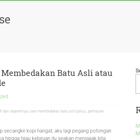
se
ah Membedakan Batu Asli atau
S
de
ized
ofi dan sejarahnya, cara membedakan batu asli/palsu, perhiasan
M
p secangkir kopi hangat, aku lagi pegang potongan
M
ka hingga hijau kebiruan itu seakan mengajak kita