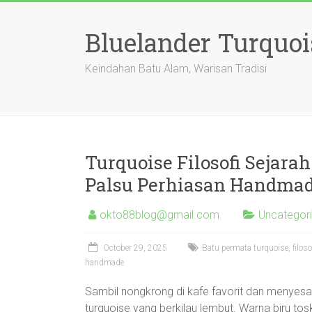
Skip
to
Bluelander Turquoi
content
Keindahan Batu Alam, Warisan Tradisi
Turquoise Filosofi Sejar
Palsu Perhiasan Handma
okto88blog@gmail.com
Uncategor
October 29, 2025
Batu permata turquoise, filos
handmade
Sambil nongkrong di kafe favorit dan menyesa
turquoise yang berkilau lembut. Warna biru tos