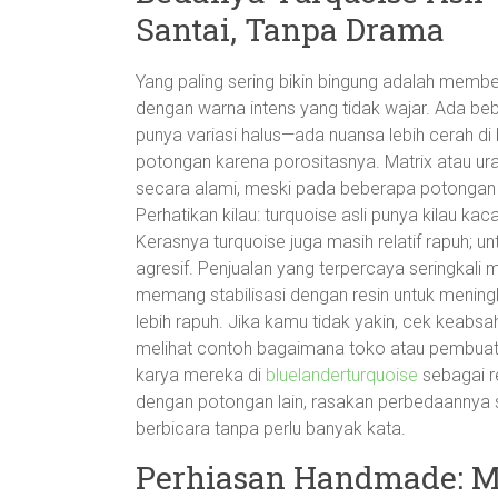
Santai, Tanpa Drama
Yang paling sering bikin bingung adalah membed
dengan warna intens yang tidak wajar. Ada be
punya variasi halus—ada nuansa lebih cerah di 
potongan karena porositasnya. Matrix atau ura
secara alami, meski pada beberapa potongan bi
Perhatikan kilau: turquoise asli punya kilau kaca
Kerasnya turquoise juga masih relatif rapuh; 
agresif. Penjualan yang terpercaya seringkali 
memang stabilisasi dengan resin untuk mening
lebih rapuh. Jika kamu tidak yakin, cek keabsah
melihat contoh bagaimana toko atau pembuat 
karya mereka di
bluelanderturquoise
sebagai r
dengan potongan lain, rasakan perbedaannya 
berbicara tanpa perlu banyak kata.
Perhiasan Handmade: M