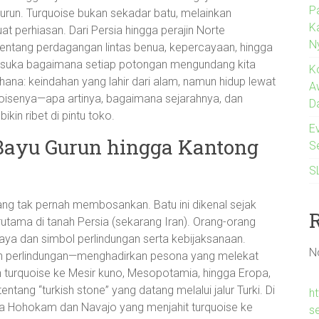
P
urun. Turquoise bukan sekadar batu, melainkan
K
 perhiasan. Dari Persia hingga perajin Norte
N
entang perdagangan lintas benua, kepercayaan, hingga
u suka bagaimana setiap potongan mengundang kita
K
rhana: keindahan yang lahir dari alam, namun hidup lewat
A
quoisenya—apa artinya, bagaimana sejarahnya, dan
D
in ribet di pintu toko.
Ev
 Bayu Gurun hingga Kantong
S
S
ang tak pernah membosankan. Batu ini dikenal sejak
terutama di tanah Persia (sekarang Iran). Orang-orang
aya dan simbol perlindungan serta kebijaksanaan.
N
n perlindungan—menghadirkan pesona yang melekat
 turquoise ke Mesir kuno, Mesopotamia, hingga Eropa,
tentang “turkish stone” yang datang melalui jalur Turki. Di
ht
a Hohokam dan Navajo yang menjahit turquoise ke
s