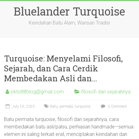
Skip
Bluelander Turquoise
to
content
Keindahan Batu Alam, Warisan Tradisi
Turquoise: Menyelami Filosofi,
Sejarah, dan Cara Cerdik
Membedakan Asli dan…
okto88blog@gmail.com
filosofi dan sejarahnya
July 26, 2025
batu
,
permata
,
turquoise
0 Comment
Batu permata turquoise, filosofi dan sejarahnya, cara
membedakan batu asli/palsu, perhiasan handmade—semua
elemen ini saling terkait erat, menciptakan keindahan dan