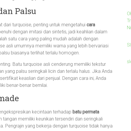
dan Palsu
O
Tr
 dari turquoise, penting untuk mengetahui
cara
N
ipenuhi dengan imitasi dan sintetis, jadi keahlian dalam
 Salah satu cara yang paling mudah adalah dengan
Sl
e asli umumnya memiliki warna yang lebih bervariasi
alsu biasanya terlihat terlalu homogen.
s
penting. Batu turquoise asli cenderung memiliki tekstur
yang palsu seringkali licin dan terlalu halus. Jika Anda
rtifikat keaslian dari penjual. Dengan cara ini, Anda
ki benar-benar bernilai.
dmade
engekspresikan kecintaan terhadap
batu permata
 tangan memiliki keunikan tersendiri dan seringkali
ya. Pengrajin yang bekerja dengan turquoise tidak hanya