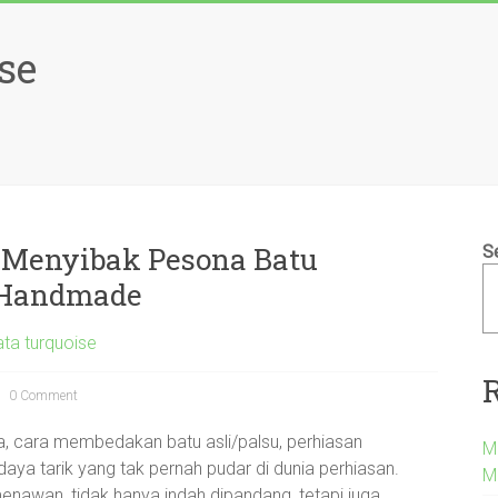
se
: Menyibak Pesona Batu
S
n Handmade
ta turquoise
0 Comment
ya, cara membedakan batu asli/palsu, perhiasan
M
a tarik yang tak pernah pudar di dunia perhiasan.
M
enawan, tidak hanya indah dipandang, tetapi juga