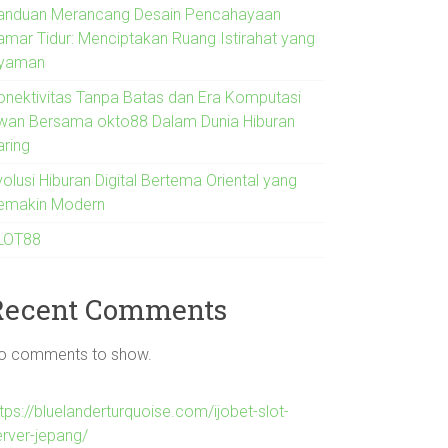
anduan Merancang Desain Pencahayaan
amar Tidur: Menciptakan Ruang Istirahat yang
yaman
onektivitas Tanpa Batas dan Era Komputasi
wan Bersama okto88 Dalam Dunia Hiburan
aring
olusi Hiburan Digital Bertema Oriental yang
emakin Modern
LOT88
Recent Comments
o comments to show.
tps://bluelanderturquoise.com/ijobet-slot-
erver-jepang/