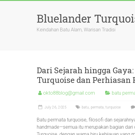
Skip
to
Bluelander Turquoi
content
Keindahan Batu Alam, Warisan Tradisi
Dari Sejarah hingga Gaya
Turquoise dan Perhiasa
okto88blog@gmail.com
batu perma
July 26, 2025
batu
,
permata
,
turquoise
Batu permata turquoise, filosofi dan sejarahn
handmade—semua itu merupakan bagian dari day
Turquoise, dengan warna biru kehijauan yang m