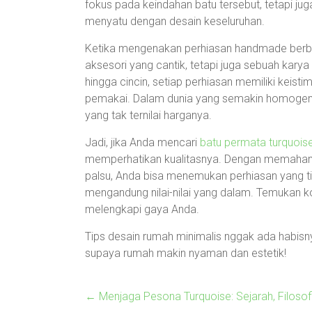
fokus pada keindahan batu tersebut, tetapi j
menyatu dengan desain keseluruhan.
Ketika mengenakan perhiasan handmade berba
aksesori yang cantik, tetapi juga sebuah karya
hingga cincin, setiap perhiasan memiliki keist
pemakai. Dalam dunia yang semakin homogen
yang tak ternilai harganya.
Jadi, jika Anda mencari
batu permata turquois
memperhatikan kualitasnya. Dengan memahami
palsu, Anda bisa menemukan perhiasan yang ti
mengandung nilai-nilai yang dalam. Temukan kol
melengkapi gaya Anda.
Tips desain rumah minimalis nggak ada habisnya
supaya rumah makin nyaman dan estetik!
←
Menjaga Pesona Turquoise: Sejarah, Filosof