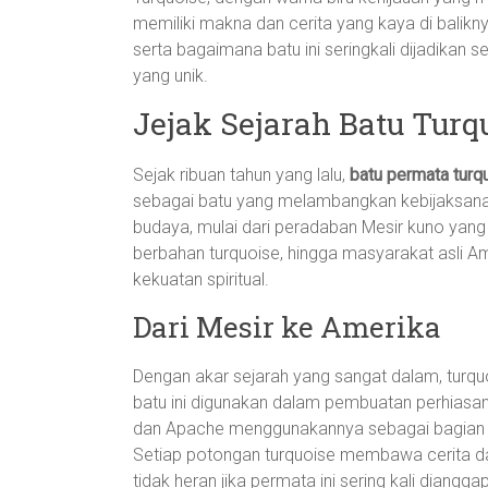
memiliki makna dan cerita yang kaya di balikny
serta bagaimana batu ini seringkali dijadika
yang unik.
Jejak Sejarah Batu Turq
Sejak ribuan tahun yang lalu,
batu permata turq
sebagai batu yang melambangkan kebijaksanaa
budaya, mulai dari peradaban Mesir kuno ya
berbahan turquoise, hingga masyarakat asli A
kekuatan spiritual.
Dari Mesir ke Amerika
Dengan akar sejarah yang sangat dalam, turquo
batu ini digunakan dalam pembuatan perhiasa
dan Apache menggunakannya sebagai bagian da
Setiap potongan turquoise membawa cerita da
tidak heran jika permata ini sering kali diangg