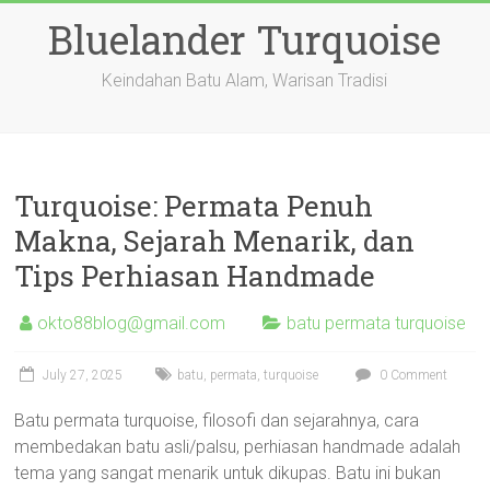
Skip
Bluelander Turquoise
to
content
Keindahan Batu Alam, Warisan Tradisi
Turquoise: Permata Penuh
Makna, Sejarah Menarik, dan
Tips Perhiasan Handmade
okto88blog@gmail.com
batu permata turquoise
July 27, 2025
batu
,
permata
,
turquoise
0 Comment
Batu permata turquoise, filosofi dan sejarahnya, cara
membedakan batu asli/palsu, perhiasan handmade adalah
tema yang sangat menarik untuk dikupas. Batu ini bukan