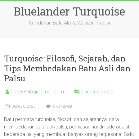
Skip
Bluelander Turquoise
to
content
Keindahan Batu Alam, Warisan Tradisi
Turquoise: Filosofi, Sejarah, dan
Tips Membedakan Batu Asli dan
Palsu
okto88blog@gmail.com
Uncategorized
June 26, 2025
0 Comment
Batu permata turquoise, filosofi dan sejarahnya, cara
membedakan batu asli/palsu, perhiasan handmade adalah
beberapa hal yang membuat banyak orang terpesona. Batu