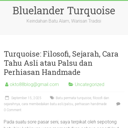
Skip
Bluelander Turquoise
to
content
Keindahan Batu Alam, Warisan Tradisi
Turquoise: Filosofi, Sejarah, Cara
Tahu Asli atau Palsu dan
Perhiasan Handmade
okto88blog@gmail.com
Uncategorized
September 15, 2025
Batu permata turquoise, filosofi dan
sejarahnya, cara membedakan batu asli/palsu, perhiasan handmade
0 Comment
Pada suatu sore pasar seni, saya terpikat oleh sepotong