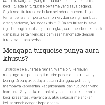
batu biru kehijauan yang memantulkan cahaya seperti laut
kecil. Itu adalah turquoise pertama yang saya pegang.
Sejak saat itu turquoise bukan sekadar ornamen; dia jadi
teman perjalanan, penanda momen, dan sering membuat
orang bertanya, “Asli nggak sih itu?” Dalam tulisan ini saya
ingin berbagi filosofi, sejarah singkat, cara membedakan asli
dan palsu, serta mengapa perhiasan handmade dengan
turquoise terasa berbeda.
Mengapa turquoise punya aura
khusus?
Turquoise selalu terasa ramah. Warna biru kehijauan
mengingatkan pada langit musim panas atau air tawar yang
bening. Di banyak budaya, batu ini dianggap pelindung—
membawa keberanian, kebijaksanaan, dan hubungan yang
harmonis. Saya suka memakainya saat butuh keberanian
kecil: presentasi, wawancara, atau sekadar melangkah
keluar rumah dengan kepala tegak.