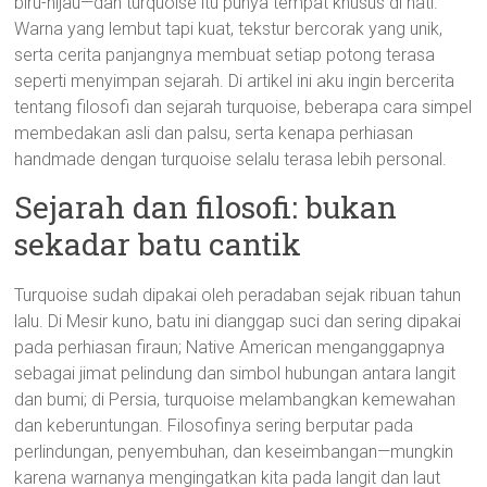
biru-hijau—dan turquoise itu punya tempat khusus di hati.
Warna yang lembut tapi kuat, tekstur bercorak yang unik,
serta cerita panjangnya membuat setiap potong terasa
seperti menyimpan sejarah. Di artikel ini aku ingin bercerita
tentang filosofi dan sejarah turquoise, beberapa cara simpel
membedakan asli dan palsu, serta kenapa perhiasan
handmade dengan turquoise selalu terasa lebih personal.
Sejarah dan filosofi: bukan
sekadar batu cantik
Turquoise sudah dipakai oleh peradaban sejak ribuan tahun
lalu. Di Mesir kuno, batu ini dianggap suci dan sering dipakai
pada perhiasan firaun; Native American menganggapnya
sebagai jimat pelindung dan simbol hubungan antara langit
dan bumi; di Persia, turquoise melambangkan kemewahan
dan keberuntungan. Filosofinya sering berputar pada
perlindungan, penyembuhan, dan keseimbangan—mungkin
karena warnanya mengingatkan kita pada langit dan laut