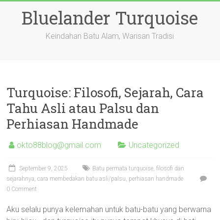
Skip
Bluelander Turquoise
to
content
Keindahan Batu Alam, Warisan Tradisi
Turquoise: Filosofi, Sejarah, Cara
Tahu Asli atau Palsu dan
Perhiasan Handmade
okto88blog@gmail.com
Uncategorized
September 9, 2025
Batu permata turquoise, filosofi dan
sejarahnya, cara membedakan batu asli/palsu, perhiasan handmade
0 Comment
Aku selalu punya kelemahan untuk batu-batu yang berwarna