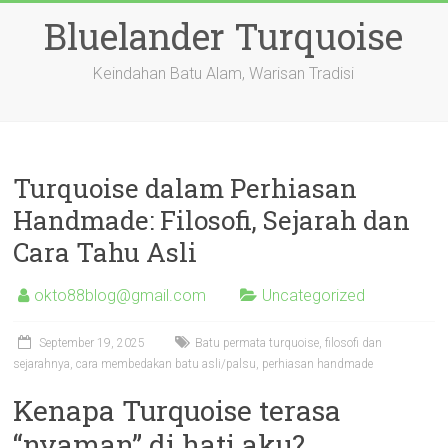
Skip
Bluelander Turquoise
to
content
Keindahan Batu Alam, Warisan Tradisi
Turquoise dalam Perhiasan
Handmade: Filosofi, Sejarah dan
Cara Tahu Asli
okto88blog@gmail.com
Uncategorized
September 19, 2025
Batu permata turquoise, filosofi dan
sejarahnya, cara membedakan batu asli/palsu, perhiasan handmade
Kenapa Turquoise terasa
“nyaman” di hati aku?