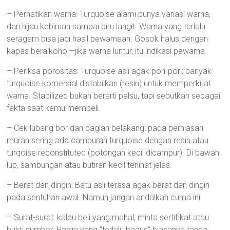
– Perhatikan warna: Turquoise alami punya variasi warna,
dari hijau kebiruan sampai biru langit. Warna yang terlalu
seragam bisa jadi hasil pewarnaan. Gosok halus dengan
kapas beralkohol—jika warna luntur, itu indikasi pewarna.
– Periksa porositas: Turquoise asli agak pori-pori; banyak
turquoise komersial distabilkan (resin) untuk memperkuat
warna. Stabilized bukan berarti palsu, tapi sebutkan sebagai
fakta saat kamu membeli.
– Cek lubang bor dan bagian belakang: pada perhiasan
murah sering ada campuran turquoise dengan resin atau
turqoise reconstituted (potongan kecil dicampur). Di bawah
lup, sambungan atau butiran kecil terlihat jelas.
– Berat dan dingin: Batu asli terasa agak berat dan dingin
pada sentuhan awal. Namun jangan andalkan cuma ini.
– Surat-surat: kalau beli yang mahal, minta sertifikat atau
bukti sumber. Harga yang “terlalu bagus” biasanya tanda