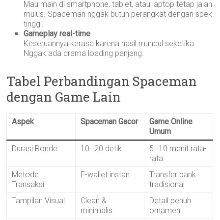
Mau main di smartphone, tablet, atau laptop tetap jalan
mulus. Spaceman nggak butuh perangkat dengan spek
tinggi.
Gameplay real-time
Keseruannya kerasa karena hasil muncul seketika.
Nggak ada drama loading panjang.
Tabel Perbandingan Spaceman
dengan Game Lain
Aspek
Spaceman Gacor
Game Online
Umum
Durasi Ronde
10–20 detik
5–10 menit rata-
rata
Metode
E-wallet instan
Transfer bank
Transaksi
tradisional
Tampilan Visual
Clean &
Detail penuh
minimalis
ornamen