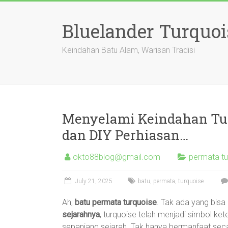
Skip
to
Bluelander Turquoi
content
Keindahan Batu Alam, Warisan Tradisi
Menyelami Keindahan Turq
dan DIY Perhiasan…
okto88blog@gmail.com
permata tur
July 21, 2025
batu
,
permata
,
turquoise
Ah,
batu permata turquoise
. Tak ada yang bis
sejarahnya
, turquoise telah menjadi simbol k
sepanjang sejarah. Tak hanya bermanfaat secar