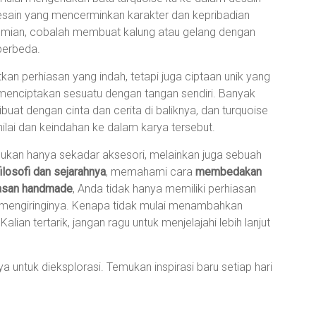
h desain yang mencerminkan karakter dan kepribadian
hemian, cobalah membuat kalung atau gelang dengan
berbeda.
kan perhiasan yang indah, tetapi juga ciptaan unik yang
menciptakan sesuatu dengan tangan sendiri. Banyak
uat dengan cinta dan cerita di baliknya, dan turquoise
lai dan keindahan ke dalam karya tersebut.
bukan hanya sekadar aksesori, melainkan juga sebuah
filosofi dan sejarahnya
, memahami cara
membedakan
asan handmade
, Anda tidak hanya memiliki perhiasan
 mengiringinya. Kenapa tidak mulai menambahkan
lian tertarik, jangan ragu untuk menjelajahi lebih lanjut
 untuk dieksplorasi. Temukan inspirasi baru setiap hari