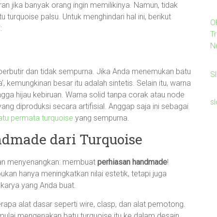
n jika banyak orang ingin memilikinya. Namun, tidak
turquoise palsu. Untuk menghindari hal ini, berikut
O
:
Tr
N
k berbutir dan tidak sempurna. Jika Anda menemukan batu
Sl
’, kemungkinan besar itu adalah sintetis. Selain itu, warna
hingga hijau kebiruan. Warna solid tanpa corak atau node
s
ng diproduksi secara artifisial. Anggap saja ini sebagai
atu permata turquoise
yang sempurna.
dmade dari Turquoise
if dan menyenangkan: membuat
perhiasan handmade
!
kan hanya meningkatkan nilai estetik, tetapi juga
arya yang Anda buat.
a alat dasar seperti wire, clasp, dan alat pemotong.
ulai mengenakan batu turquoise itu ke dalam desain