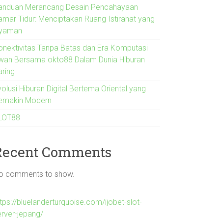
anduan Merancang Desain Pencahayaan
amar Tidur: Menciptakan Ruang Istirahat yang
yaman
onektivitas Tanpa Batas dan Era Komputasi
wan Bersama okto88 Dalam Dunia Hiburan
aring
olusi Hiburan Digital Bertema Oriental yang
emakin Modern
LOT88
Recent Comments
o comments to show.
tps://bluelanderturquoise.com/ijobet-slot-
erver-jepang/