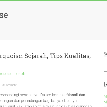
se
uoise: Sejarah, Tips Kualitas,
S
quoise filosofi
0 Comment
a menandingi pesonanya. Dalam konteks
filosofi dan
M
etenangan dan perlindungan bagi banyak budaya
M
a visual, kekuatan spiritualnya pun tidak bisa dianggap