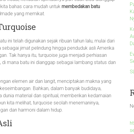
P
an kita bahas cara mudah untuk
membedakan batu
K
dmade yang memikat.
N
Turquoise
K
A
tu ini telah digunakan sejak ribuan tahun lalu, mulai dari
D
 sebagai jimat pelindung hingga penduduk asli Amerika
Ev
 Tak hanya itu, turquoise juga menjadi perhiasan
S
, di mana batu ini dianggap sebagai lambang status dan
S
 dengan elemen air dan langit, menciptakan makna yang
 keseimbangan. Bahkan, dalam banyak budidaya,
 dunia material dan spiritual, memberikan kedamaian
n kita melihat, turquoise seolah menemaninya,
N
gan dan harmoni dalam hidup.
Asli
ht
s