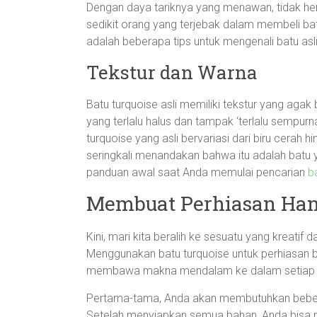
Dengan daya tariknya yang menawan, tidak hera
sedikit orang yang terjebak dalam membeli batu 
adalah beberapa tips untuk mengenali batu asli
Tekstur dan Warna
Batu turquoise asli memiliki tekstur yang aga
yang terlalu halus dan tampak ‘terlalu sempurna
turquoise yang asli bervariasi dari biru cerah 
seringkali menandakan bahwa itu adalah batu ya
panduan awal saat Anda memulai pencarian
b
Membuat Perhiasan Han
Kini, mari kita beralih ke sesuatu yang kreat
Menggunakan batu turquoise untuk perhiasan bu
membawa makna mendalam ke dalam setiap k
Pertama-tama, Anda akan membutuhkan beberap
Setelah menyiapkan semua bahan, Anda bisa m