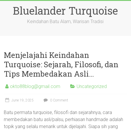
Skip
Bluelander Turquoise
to
content
Keindahan Batu Alam, Warisan Tradisi
Menjelajahi Keindahan
Turquoise: Sejarah, Filosofi, dan
Tips Membedakan Asli…
okto88blog@gmail.com
Uncategorized
June 19, 2025
0 Comment
Batu permata turquoise, filosofi dan sejarahnya, cara
membedakan batu asli/palsu, perhiasan handmade adalah
topik yang selalu menarik untuk dijelajahi. Siapa sih yang