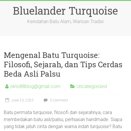
Skip
Bluelander Turquoise
to
content
Keindahan Batu Alam, Warisan Tradisi
Mengenal Batu Turquoise:
Filosofi, Sejarah, dan Tips Cerdas
Beda Asli Palsu
okto88blog@gmail.com
Uncategorized
June 20, 2025
0 Comment
Batu permata turquoise, filosofi dan sejarahnya, cara
membedakan batu asli/palsu, perhiasan handmade. Siapa
yang tidak jatuh cinta dengan warna indah turquoise? Batu