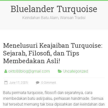
Skip
Bluelander Turquoise
to
content
Keindahan Batu Alam, Warisan Tradisi
Menelusuri Keajaiban Turquoise:
Sejarah, Filosofi, dan Tips
Membedakan Asli!
okto88blog@gmail.com
Uncategorized
June 17, 2025
0 Comment
Batu permata turquoise, filosofi dan sejarahnya, cara
membedakan batu asli/palsu, perhiasan handmade. Semua
hal tersebut memang tak bisa dipisahkan dari keindahan dan