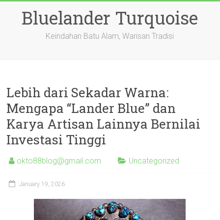
Skip
Bluelander Turquoise
to
content
Keindahan Batu Alam, Warisan Tradisi
Lebih dari Sekadar Warna:
Mengapa “Lander Blue” dan
Karya Artisan Lainnya Bernilai
Investasi Tinggi
okto88blog@gmail.com
Uncategorized
January 19, 2026