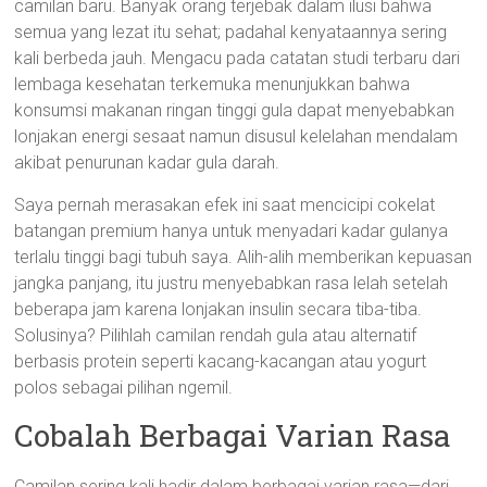
camilan baru. Banyak orang terjebak dalam ilusi bahwa
semua yang lezat itu sehat; padahal kenyataannya sering
kali berbeda jauh. Mengacu pada catatan studi terbaru dari
lembaga kesehatan terkemuka menunjukkan bahwa
konsumsi makanan ringan tinggi gula dapat menyebabkan
lonjakan energi sesaat namun disusul kelelahan mendalam
akibat penurunan kadar gula darah.
Saya pernah merasakan efek ini saat mencicipi cokelat
batangan premium hanya untuk menyadari kadar gulanya
terlalu tinggi bagi tubuh saya. Alih-alih memberikan kepuasan
jangka panjang, itu justru menyebabkan rasa lelah setelah
beberapa jam karena lonjakan insulin secara tiba-tiba.
Solusinya? Pilihlah camilan rendah gula atau alternatif
berbasis protein seperti kacang-kacangan atau yogurt
polos sebagai pilihan ngemil.
Cobalah Berbagai Varian Rasa
Camilan sering kali hadir dalam berbagai varian rasa—dari