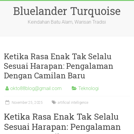
Skip
Bluelander Turquoise
to
content
Keindahan Batu Alam, Warisan Tradisi
Ketika Rasa Enak Tak Selalu
Sesuai Harapan: Pengalaman
Dengan Camilan Baru
okto88blog@gmail.com
Teknologi
November 25, 2025
artificial intelligence
Ketika Rasa Enak Tak Selalu
Sesuai Harapan: Pengalaman