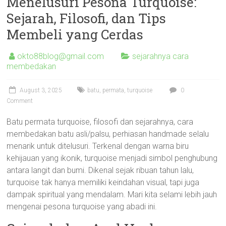
Menelusuri Pesona Turquoise:
Sejarah, Filosofi, dan Tips
Membeli yang Cerdas
okto88blog@gmail.com
sejarahnya cara
membedakan
August 3, 2025
batu
,
permata
,
turquoise
0
Comment
Batu permata turquoise, filosofi dan sejarahnya, cara
membedakan batu asli/palsu, perhiasan handmade selalu
menarik untuk ditelusuri. Terkenal dengan warna biru
kehijauan yang ikonik, turquoise menjadi simbol penghubung
antara langit dan bumi. Dikenal sejak ribuan tahun lalu,
turquoise tak hanya memiliki keindahan visual, tapi juga
dampak spiritual yang mendalam. Mari kita selami lebih jauh
mengenai pesona turquoise yang abadi ini.