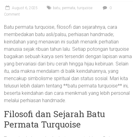
August 6, 2025
batu
,
permata
,
turquoise
0
Comment
Batu permata turquoise, filosofi dan sejarahnya, cara
membedakan batu asli/palsu, perhiasan handmade;
keindahan yang menawan ini sudah menarik perhatian
manusia sejak ribuan tahun lalu. Setiap potongan turquoise
bagaikan sebuah karya seni tersendiri dengan lapisan warna
yang bervariasi dari biru cerah hingga hijau kebiruan. Selain
itu, ada makna mendalam di balik keindahannya, yang
mencakup simbolisme spiritual dan status sosial. Mari kita
telusuri lebih dalam tentang **batu permata turquoise** ini,
beserta keindahan dan cara menikmati yang lebih personal
melalui perhiasan handmade.
Filosofi dan Sejarah Batu
Permata Turquoise