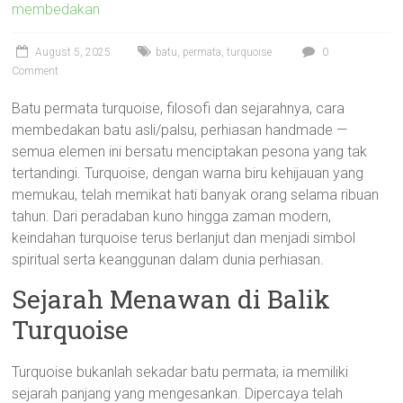
membedakan
August 5, 2025
batu
,
permata
,
turquoise
0
Comment
Batu permata turquoise, filosofi dan sejarahnya, cara
membedakan batu asli/palsu, perhiasan handmade —
semua elemen ini bersatu menciptakan pesona yang tak
tertandingi. Turquoise, dengan warna biru kehijauan yang
memukau, telah memikat hati banyak orang selama ribuan
tahun. Dari peradaban kuno hingga zaman modern,
keindahan turquoise terus berlanjut dan menjadi simbol
spiritual serta keanggunan dalam dunia perhiasan.
Sejarah Menawan di Balik
Turquoise
Turquoise bukanlah sekadar batu permata; ia memiliki
sejarah panjang yang mengesankan. Dipercaya telah