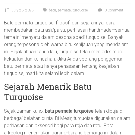
July 26, 2025
batu
,
permata
,
turquoise
0 Comment
Batu permata turquoise, filosofi dan sejarahnya, cara
membedakan batu asli/palsu, perhiasan handmade—semua
tema ini menyatu dalam pesona abadi turquoise. Banyak
orang terpesona oleh warna biru kehijauan yang mendalam
ini. Sejak ribuan tahun lalu, turquoise telah menjadi simbol
kekuatan dan keindahan. Jika Anda seorang penggemar
batu permata atau hanya penasaran tentang keajaiban
turquoise, mari kita selami lebih dalam.
Sejarah Menarik Batu
Turquoise
Sejak zaman kuno,
batu permata turquoise
telah dipuja di
berbagai belahan dunia. Di Mesir, turquoise digunakan dalam
perhiasan dan aksesori bagi para raja dan ratu. Para
arkeolog menemukan barang-barang berharga ini dalam