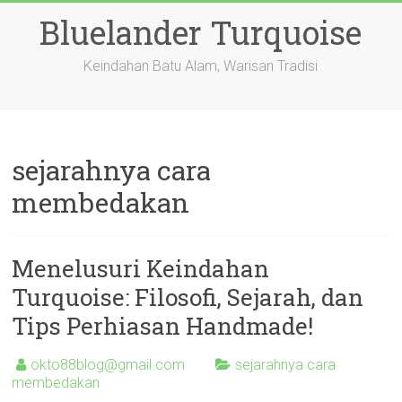
Skip
Bluelander Turquoise
to
content
Keindahan Batu Alam, Warisan Tradisi
sejarahnya cara
membedakan
Menelusuri Keindahan
Turquoise: Filosofi, Sejarah, dan
Tips Perhiasan Handmade!
okto88blog@gmail.com
sejarahnya cara
membedakan