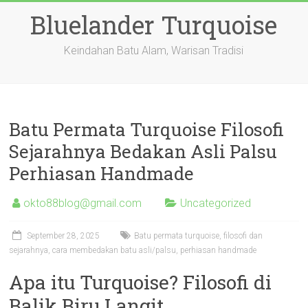
Skip
Bluelander Turquoise
to
content
Keindahan Batu Alam, Warisan Tradisi
Batu Permata Turquoise Filosofi
Sejarahnya Bedakan Asli Palsu
Perhiasan Handmade
okto88blog@gmail.com
Uncategorized
September 28, 2025
Batu permata turquoise, filosofi dan
sejarahnya, cara membedakan batu asli/palsu, perhiasan handmade
Apa itu Turquoise? Filosofi di
Balik Biru Langit